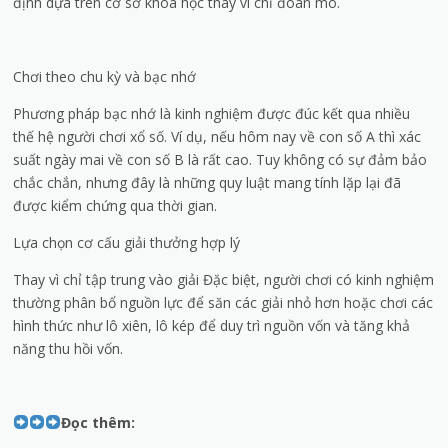
định dựa trên cơ sở khoa học thay vì chỉ đoán mò.
Chơi theo chu kỳ và bạc nhớ
Phương pháp bạc nhớ là kinh nghiệm được đúc kết qua nhiều
thế hệ người chơi xổ số. Ví dụ, nếu hôm nay về con số A thì xác
suất ngày mai về con số B là rất cao. Tuy không có sự đảm bảo
chắc chắn, nhưng đây là những quy luật mang tính lặp lại đã
được kiểm chứng qua thời gian.
Lựa chọn cơ cấu giải thưởng hợp lý
Thay vì chỉ tập trung vào giải Đặc biệt, người chơi có kinh nghiệm
thường phân bổ nguồn lực để săn các giải nhỏ hơn hoặc chơi các
hình thức như lô xiên, lô kép để duy trì nguồn vốn và tăng khả
năng thu hồi vốn.
Đọc thêm: