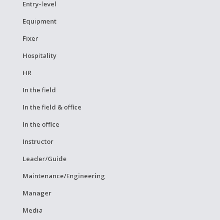
Entry-level
Equipment
Fixer
Hospitality
HR
In the field
In the field & office
In the office
Instructor
Leader/Guide
Maintenance/Engineering
Manager
Media