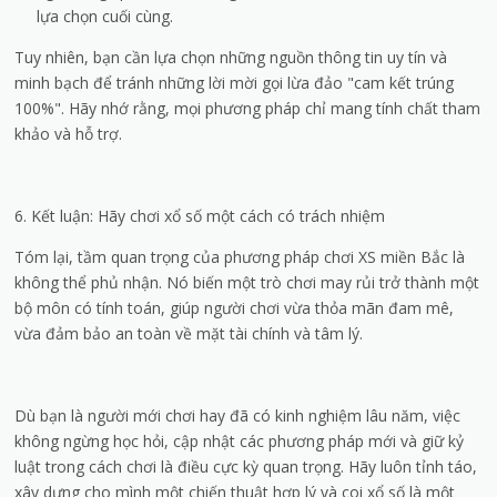
lựa chọn cuối cùng.
Tuy nhiên, bạn cần lựa chọn những nguồn thông tin uy tín và
minh bạch để tránh những lời mời gọi lừa đảo "cam kết trúng
100%". Hãy nhớ rằng, mọi phương pháp chỉ mang tính chất tham
khảo và hỗ trợ.
6. Kết luận: Hãy chơi xổ số một cách có trách nhiệm
Tóm lại, tầm quan trọng của phương pháp chơi XS miền Bắc là
không thể phủ nhận. Nó biến một trò chơi may rủi trở thành một
bộ môn có tính toán, giúp người chơi vừa thỏa mãn đam mê,
vừa đảm bảo an toàn về mặt tài chính và tâm lý.
Dù bạn là người mới chơi hay đã có kinh nghiệm lâu năm, việc
không ngừng học hỏi, cập nhật các phương pháp mới và giữ kỷ
luật trong cách chơi là điều cực kỳ quan trọng. Hãy luôn tỉnh táo,
xây dựng cho mình một chiến thuật hợp lý và coi xổ số là một