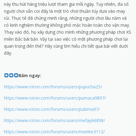
này thu hút hàng triệu lượt tham gia mỗi ngày. Tuy nhiên, đa số
người chơi vẫn coi đây là một trò chơi thuần túy dựa vào may
rủi. Thực tế đã chứng minh rằng, những người chơi lâu năm và
có kinh nghiệm thường không phó mặc hoàn toàn cho vận may.
Thay vào đó, họ xây dựng cho mình những phương pháp chơi XS
miền Bắc bài bản. Vậy tại sao việc có một phương pháp chơi lại
quan trọng đến thế? Hãy cùng tìm hiểu chi tiết qua bài viết dưới
đây.
Bấm ngay:
https://www.roton.com/forums/users/pupucha25/
https://www.roton.com/forums/users/pumaca9897/
https://www.roton.com/forums/users/pubima97/
https://www.roton.com/forums/users/mefay66898/
https://www.roton.com/forums/users/meelee3112/