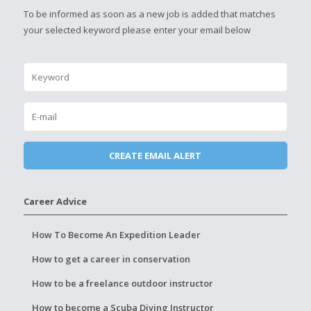
To be informed as soon as a new job is added that matches
your selected keyword please enter your email below
Career Advice
How To Become An Expedition Leader
How to get a career in conservation
How to be a freelance outdoor instructor
How to become a Scuba Diving Instructor