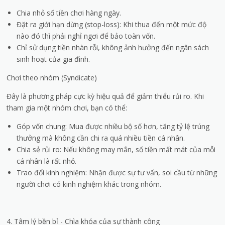
Chia nhỏ số tiền chơi hàng ngày.
Đặt ra giới hạn dừng (stop-loss): Khi thua đến một mức độ
nào đó thì phải nghỉ ngơi để bảo toàn vốn.
Chỉ sử dụng tiền nhàn rỗi, không ảnh hưởng đến ngân sách
sinh hoạt của gia đình.
Chơi theo nhóm (Syndicate)
Đây là phương pháp cực kỳ hiệu quả để giảm thiểu rủi ro. Khi
tham gia một nhóm chơi, bạn có thể:
Góp vốn chung: Mua được nhiều bộ số hơn, tăng tỷ lệ trúng
thưởng mà không cần chi ra quá nhiều tiền cá nhân.
Chia sẻ rủi ro: Nếu không may mắn, số tiền mất mát của mỗi
cá nhân là rất nhỏ.
Trao đổi kinh nghiệm: Nhận được sự tư vấn, soi cầu từ những
người chơi có kinh nghiệm khác trong nhóm.
4. Tâm lý bền bỉ - Chìa khóa của sự thành công